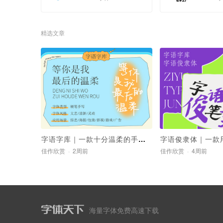
精选文章
字语字库｜一款十分温柔的手写体-等你是我最后的温柔
佳作欣赏
·
2周前
佳作欣赏
·
4周前
海量字体免费高速下载