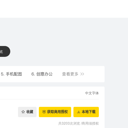
 览
中文字体
收藏
获取商用授权
本地下载
共3203次浏览
/
商用须授权