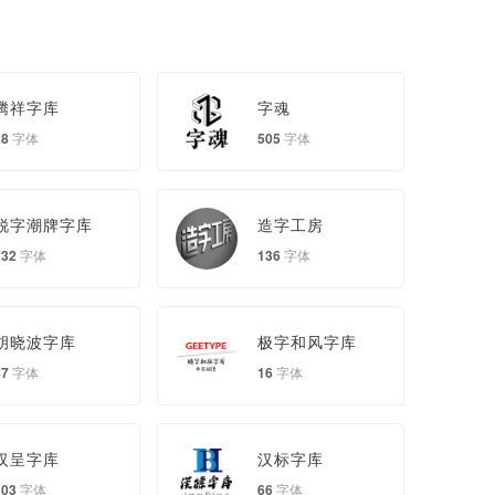
腾祥字库
字魂
28
字体
505
字体
锐字潮牌字库
造字工房
232
字体
136
字体
胡晓波字库
极字和风字库
47
字体
16
字体
汉呈字库
汉标字库
103
字体
66
字体