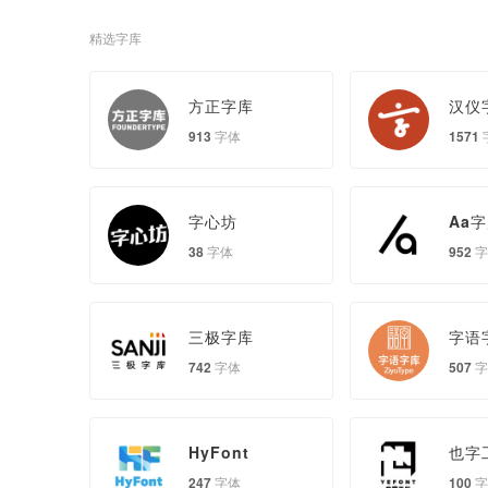
精选字库
方正字库
汉仪
913
字体
1571
字心坊
Aa
38
字体
952
字
三极字库
字语
742
字体
507
字
HyFont
也字
247
字体
100
字