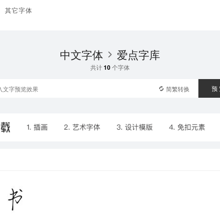
其它字体
中文字体
爱点字库
共计
10
个字体
预
简繁转换