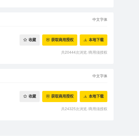
中文字体
收藏
获取商用授权
本地下载
共20444次浏览
/
商用须授权
中文字体
收藏
获取商用授权
本地下载
共24325次浏览
/
商用须授权