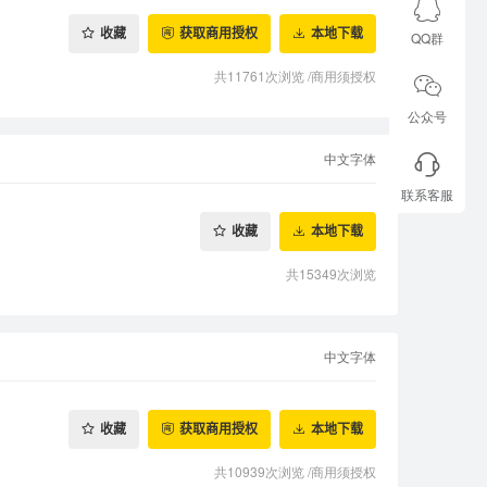
收藏
获取商用授权
本地下载
QQ群
共11761次浏览
/
商用须授权
公众号
中文字体
联系客服
收藏
本地下载
共15349次浏览
中文字体
收藏
获取商用授权
本地下载
共10939次浏览
/
商用须授权