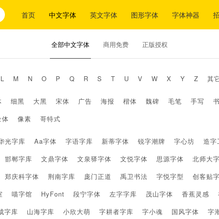
首页
中文字体
英文字体
图形字体
字体神器
全部中文字体
商用免费
正版授权
L
M
N
O
P
Q
R
S
T
U
V
W
X
Y
Z
其
体
细黑
大黑
宋体
广告
海报
楷体
魏碑
毛笔
手写
金体
像素
哥特式
华光字库
Aa字体
字语字库
新蒂字体
锐字潮牌
字心坊
造字
邯郸字库
文鼎字体
文泉驿字体
文悦字体
思源字体
北师大
郑庆科字体
荆南字库
庞门正道
禹卫书法
字悦字型
创客贴
室
喵字馆
HyFont
段宁字体
左字字库
茂山字体
香蕉灵感
成字库
山海字库
小欣大萌
字耕者字库
字小魂
国风字体
字