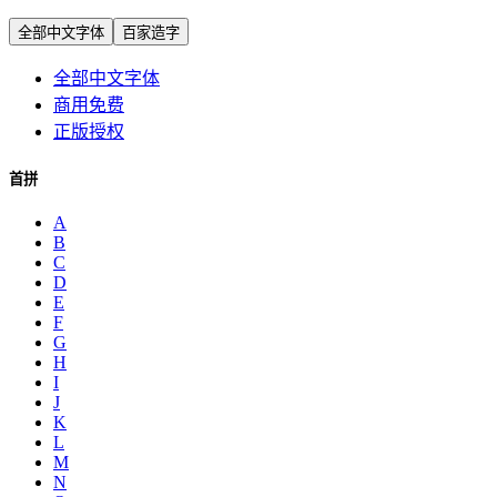
全部中文字体
百家造字
全部中文字体
商用免费
正版授权
首拼
A
B
C
D
E
F
G
H
I
J
K
L
M
N