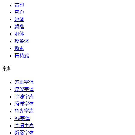
古印
空心
姚体
颜楷
明体
瘦金体
像素
哥特式
字库
方正字体
汉仪字体
字魂字库
腾祥字体
华光字库
Aa字体
字语字库
新蒂字体