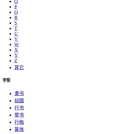
O
P
Q
R
S
T
U
V
W
X
Y
Z
其它
字型
隶书
幼圆
行书
草书
行楷
篆体