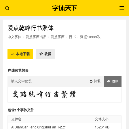
爱点乾峰行书繁体
中文字体
/
爱点字库出品
/
爱点字库
/
行书
/
浏览10939次
本地下载
收藏
在线预览效果
简繁
预览
包含1个字体文件
文件名
文件大小
AiDianGanFengXingShuFanTi-2.ttf
15261KB