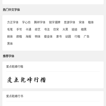
热门中文字体
方正字体
字心坊
腾祥字体
锐字潮牌
思源字体
宋体
楷体
毛笔
手写
卡通
综艺
书法
仿宋
大黑
娃娃
细黑
姚体
颜楷
海报
明体
瘦金体
隶书
幼圆
行楷
广告
黑体
推荐字体
爱点乾峰行楷
爱点乾峰行书