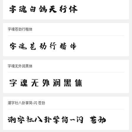
字魂苍劲行楷体
字魂无外润黑体
潮字社八卦掌简-闪 苍劲