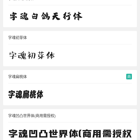
字魂初芽体
字魂扁桃体
商
字魂凹凸世界体(商用需授权)