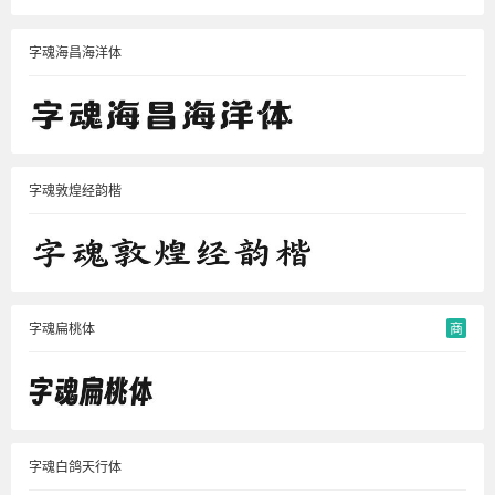
字魂海昌海洋体
字魂敦煌经韵楷
字魂扁桃体
商
字魂白鸽天行体