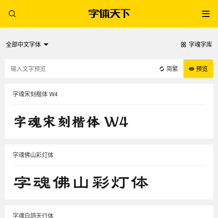
全部中文字体
字魂字库
简繁
预览
字魂宋刻楷体 W4
字魂佛山彩灯体
字魂白鸽天行体