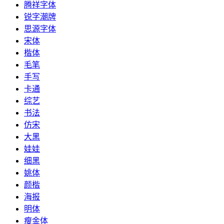
腾祥字体
锐字潮牌
思源字体
宋体
楷体
毛笔
手写
卡通
综艺
书法
仿宋
大黑
娃娃
细黑
姚体
颜楷
海报
明体
瘦金体