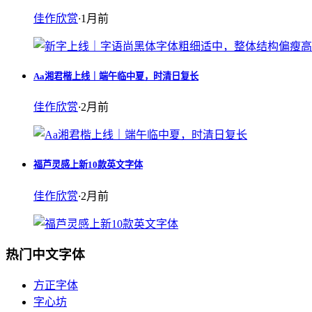
佳作欣赏
·
1月前
Aa湘君楷上线｜端午临中夏，时清日复长
佳作欣赏
·
2月前
福芦灵感上新10款英文字体
佳作欣赏
·
2月前
热门中文字体
方正字体
字心坊