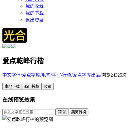
我的收藏
我的下载
退出登录
爱点乾峰行楷
中文字体
/
爱点字库
/
毛笔
/
手写
/
行楷
/
爱点字库出品
/
浏览24325次
本地下载
商用授权
收藏
在线预览效果
预 览
简繁转换