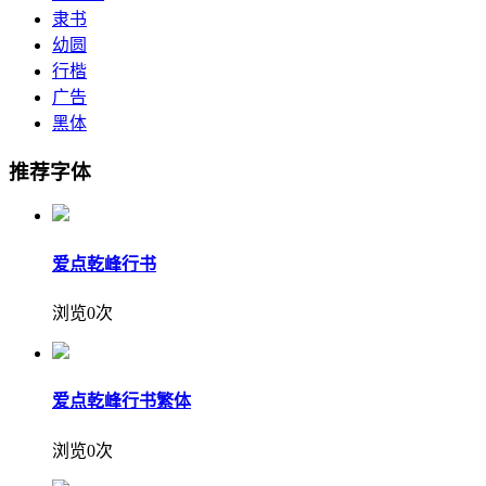
隶书
幼圆
行楷
广告
黑体
推荐字体
爱点乾峰行书
浏览0次
爱点乾峰行书繁体
浏览0次