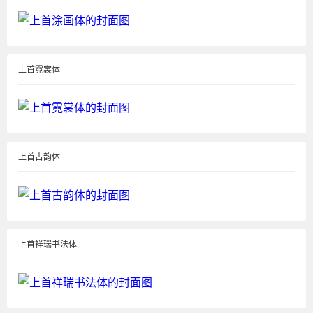
上首霓裳体
上首古韵体
上首祥瑞书法体