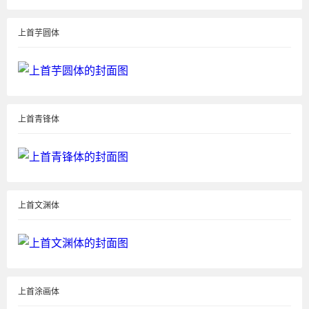
上首芋圆体
上首青锋体
上首文渊体
上首涂画体