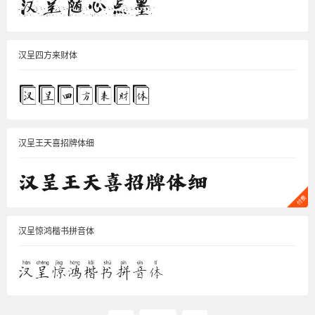
汉呈四方来财体
汉呈王天喜招牌体细
汉呈惊鸿楷书拼音体