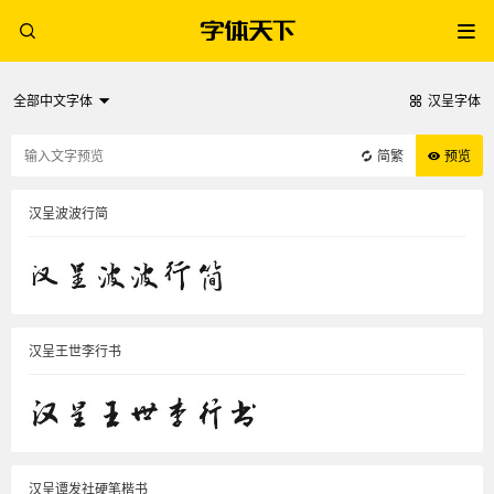
全部中文字体
汉呈字体
简繁
预览
汉呈波波行简
汉呈王世李行书
汉呈谭发社硬笔楷书