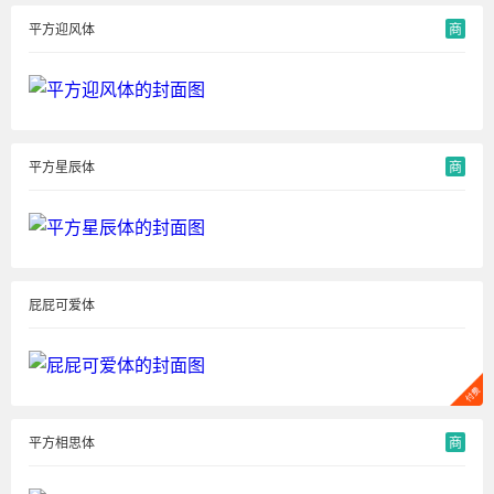
平方迎风体
商
平方星辰体
商
屁屁可爱体
平方相思体
商