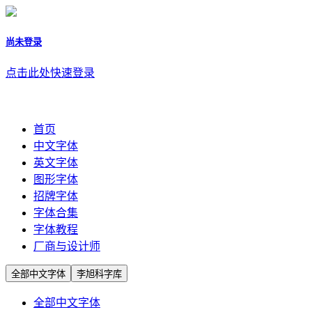
尚未登录
点击此处快速登录
首页
中文字体
英文字体
图形字体
招牌字体
字体合集
字体教程
厂商与设计师
全部中文字体
李旭科字库
全部中文字体