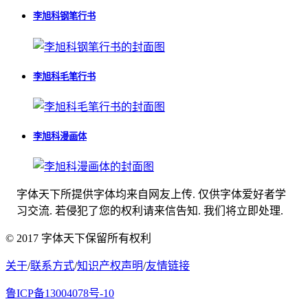
李旭科钢笔行书
李旭科毛笔行书
李旭科漫画体
字体天下所提供字体均来自网友上传. 仅供字体爱好者学
习交流. 若侵犯了您的权利请来信告知. 我们将立即处理.
© 2017 字体天下保留所有权利
关于
/
联系方式
/
知识产权声明
/
友情链接
鲁ICP备13004078号-10