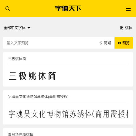
全部中文字体
姚体
简繁
预览
三极姚体简
字魂吴文化博物馆苏绣体(商用需授权)
青鸟华光简姚体