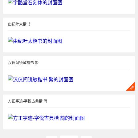
由纪叶太楷书
汉仪闫锐敏楷书 繁
方正字迹-字悦古典楷 简