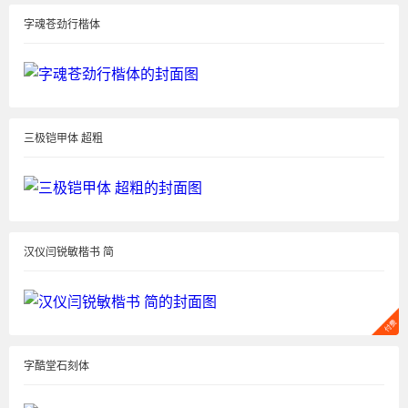
字魂苍劲行楷体
三极铠甲体 超粗
汉仪闫锐敏楷书 简
字酷堂石刻体