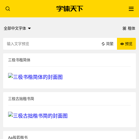
全部中文字体
楷体
简繁
预览
三极书楷简体
三极古拙楷书简
Aa般若楷书