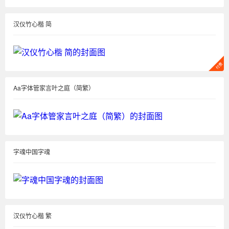
汉仪竹心楷 简
Aa字体管家言叶之庭（简繁）
字魂中国字魂
汉仪竹心楷 繁