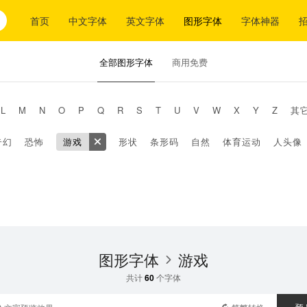
首页
中文字体
英文字体
图形字体
字体神器
全部图形字体
商用免费
L
M
N
O
P
Q
R
S
T
U
V
W
X
Y
Z
其
奇幻
恐怖
游戏
形状
条形码
自然
体育运动
人头像
图形字体
游戏
共计
60
个字体
预