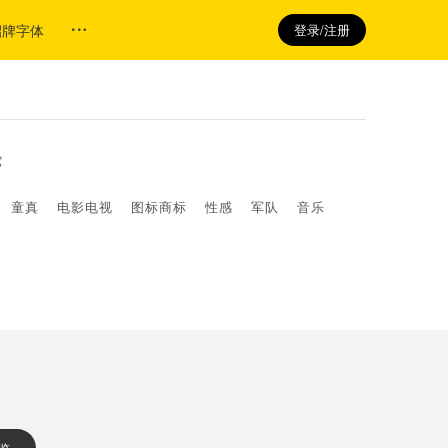
招牌字体
登录/注册
它
童真
电影电视
图标商标
性感
军队
音乐
 览