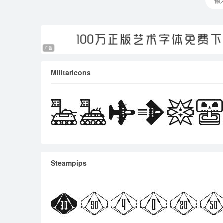
Militaricons
Steampips