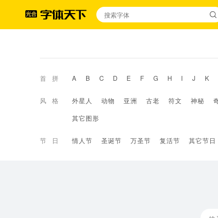
首拼
A
B
C
D
E
F
G
H
I
J
K
风格
外星人
动物
亚洲
古老
符文
神秘
其它图形
节日
情人节
圣诞节
万圣节
复活节
其它节日