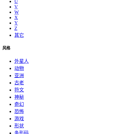
U
V
W
X
Y
Z
其它
风格
外星人
动物
亚洲
古老
符文
神秘
奇幻
恐怖
游戏
形状
条形码