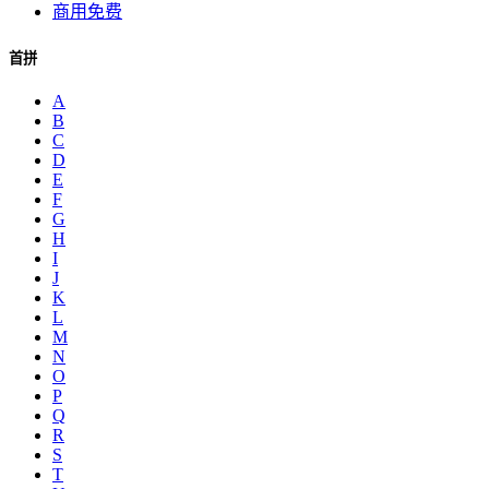
商用免费
首拼
A
B
C
D
E
F
G
H
I
J
K
L
M
N
O
P
Q
R
S
T