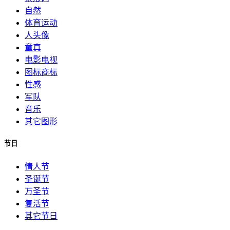
自然
体育运动
人头像
童真
电影电视
图标商标
性感
军队
音乐
其它图形
节日
情人节
圣诞节
万圣节
复活节
其它节日