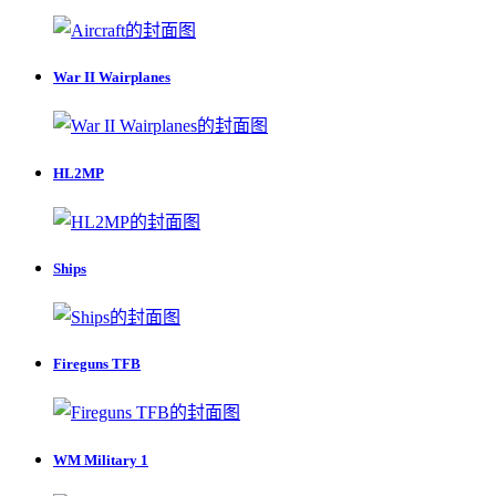
War II Wairplanes
HL2MP
Ships
Fireguns TFB
WM Military 1