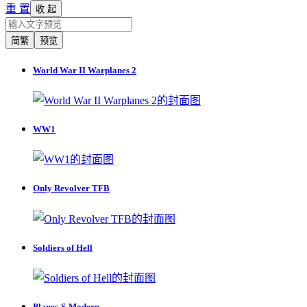
重 置
收 起
简繁
预览
World War II Warplanes 2
WW1
Only Revolver TFB
Soldiers of Hell
Planes-S-Modern