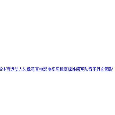
然
体育运动
人头像
童真
电影电视
图标商标
性感
军队
音乐
其它图形