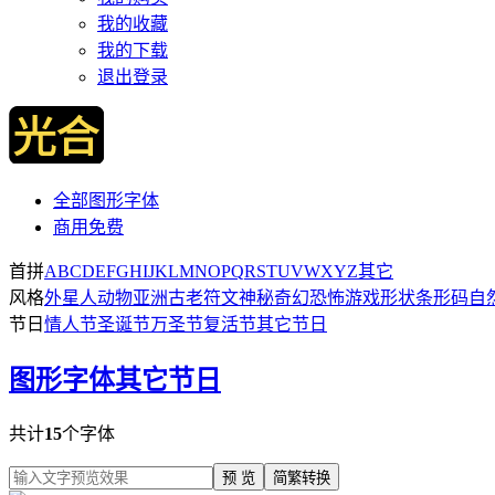
我的收藏
我的下载
退出登录
全部图形字体
商用免费
首拼
A
B
C
D
E
F
G
H
I
J
K
L
M
N
O
P
Q
R
S
T
U
V
W
X
Y
Z
其它
风格
外星人
动物
亚洲
古老
符文
神秘
奇幻
恐怖
游戏
形状
条形码
自
节日
情人节
圣诞节
万圣节
复活节
其它节日
图形字体
其它节日
共计
15
个字体
预 览
简繁转换