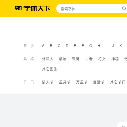
首拼
A
B
C
D
E
F
G
H
I
J
K
风格
外星人
动物
亚洲
古老
符文
神秘
其它图形
节日
情人节
圣诞节
万圣节
复活节
其它节日