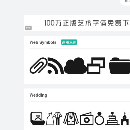
Web Symbols
商用免费
Wedding