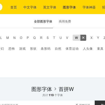
首页
中文字体
英文字体
图形字体
字体神器
全部图形字体
商用免费
L
M
N
O
P
Q
R
S
T
U
V
W
X
Y
奇幻
恐怖
游戏
形状
条形码
自然
体育运动
人头像
童真
图形字体
首拼W
共计
113
个字体
预