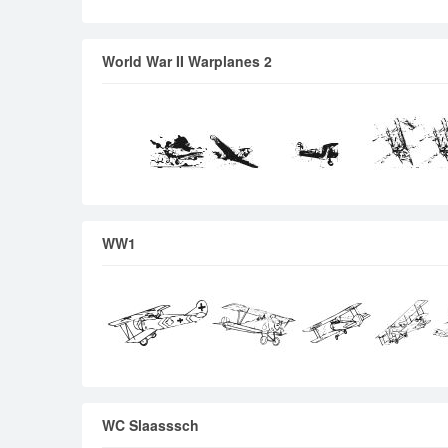
World War II Warplanes 2
WW1
WC Slaasssch