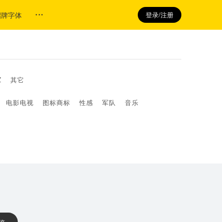
招牌字体
登录/注册
Z
其它
电影电视
图标商标
性感
军队
音乐
 览