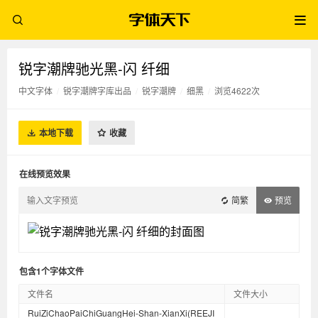
锐字潮牌驰光黑-闪 纤细
中文字体
/
锐字潮牌字库出品
/
锐字潮牌
/
细黑
/
浏览4622次
本地下载
收藏
在线预览效果
简繁
预览
包含1个字体文件
文件名
文件大小
RuiZiChaoPaiChiGuangHei-Shan-XianXi(REEJI