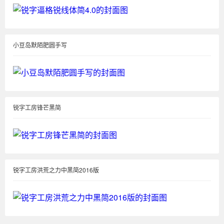
小豆岛默陌肥圆手写
锐字工房锋芒黑简
锐字工房洪荒之力中黑简2016版