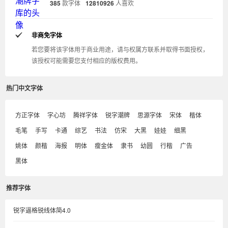
385
款字体
12810926
人喜欢
非商免字体
若您要将该字体用于商业用途，请与权属方联系并取得书面授权，
该授权可能需要您支付相应的版权费用。
热门中文字体
方正字体
字心坊
腾祥字体
锐字潮牌
思源字体
宋体
楷体
毛笔
手写
卡通
综艺
书法
仿宋
大黑
娃娃
细黑
姚体
颜楷
海报
明体
瘦金体
隶书
幼圆
行楷
广告
黑体
推荐字体
锐字逼格锐线体简4.0