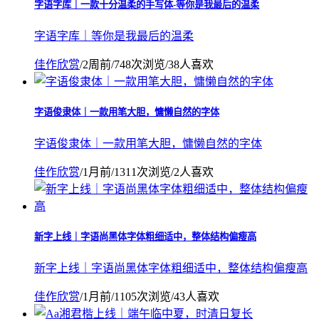
字语字库｜一款十分温柔的手写体-等你是我最后的温柔
字语字库｜等你是我最后的温柔
佳作欣赏
/
2周前
/
748次浏览
/
38人喜欢
字语俊隶体｜一款用笔大胆，慵懒自然的字体
字语俊隶体｜一款用笔大胆，慵懒自然的字体
佳作欣赏
/
1月前
/
1311次浏览
/
2人喜欢
新字上线｜字语尚黑体字体粗细适中，整体结构偏瘦高
新字上线｜字语尚黑体字体粗细适中，整体结构偏瘦高
佳作欣赏
/
1月前
/
1105次浏览
/
43人喜欢