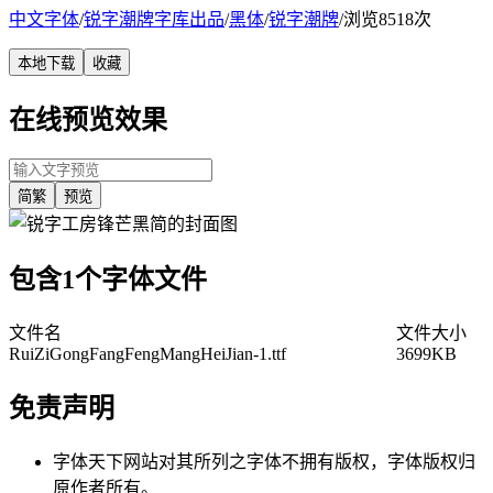
中文字体
/
锐字潮牌字库出品
/
黑体
/
锐字潮牌
/
浏览8518次
本地下载
收藏
在线预览效果
简繁
预览
包含1个字体文件
文件名
文件大小
RuiZiGongFangFengMangHeiJian-1.ttf
3699KB
免责声明
字体天下网站对其所列之字体不拥有版权，字体版权归
原作者所有。