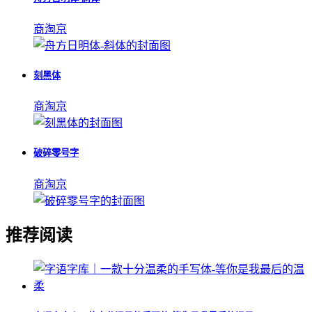
商
淘
京
刻黑体
商
淘
京
破碎零号字
商
淘
京
推荐阅读