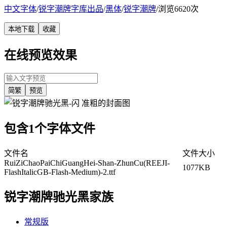
中文字体
/
锐字潮牌字库出品
/
黑体
/
锐字潮牌
/
浏览6620次
本地下载
收藏
在线预览效果
简繁
预览
包含1个字体文件
文件名
文件大小
RuiZiChaoPaiChiGuangHei-Shan-ZhunCu(REEJI-
1077KB
FlashItalicGB-Flash-Medium)-2.ttf
锐字潮牌驰光黑家族
常规版