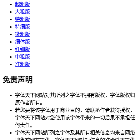
超粗版
大粗版
特粗版
特细版
微粗版
细体版
纤细版
中粗版
准粗版
免责声明
字体天下网站对其所列之字体不拥有版权，字体版权归
原作者所有。
若您要将该字体用于商业目的，请联系作者获得授权，
字体天下网站对您使用该字体带来的一切后果不承担任
何责任。
字体天下网站所列之字体及其所有相关信息均来自网络