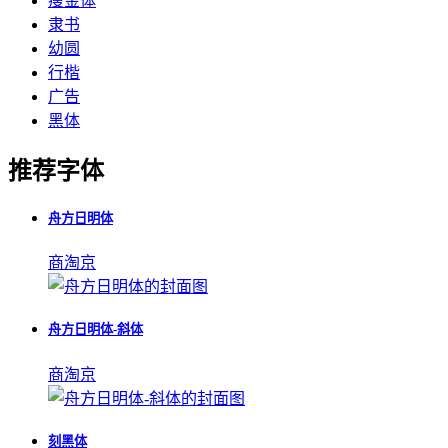
瘦金体
隶书
幼圆
行楷
广告
黑体
推荐字体
舟方日明体
商
淘
京
舟方日明体-斜体
商
淘
京
刻黑体