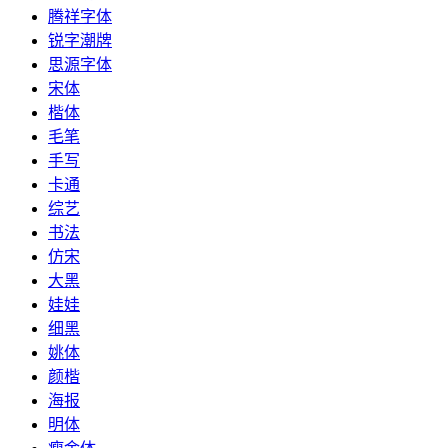
腾祥字体
锐字潮牌
思源字体
宋体
楷体
毛笔
手写
卡通
综艺
书法
仿宋
大黑
娃娃
细黑
姚体
颜楷
海报
明体