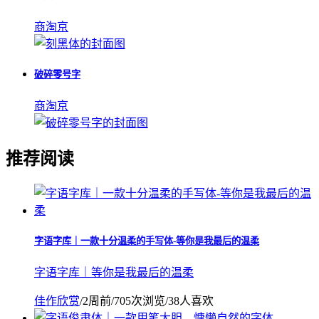
商
淘
京
破碎零号字
商
淘
京
推荐阅读
字语字库｜一款十分温柔的手写体-等你是我最后的温柔
字语字库｜等你是我最后的温柔
佳作欣赏
/
2周前
/
705次浏览
/
38人喜欢