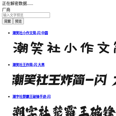
正在解密数据......
厂商
简繁
预览
潮笑社小作文简-闪 中圆
潮笑社王炸简-闪 大黑
潮字社楚霸王破锋手迹-闪