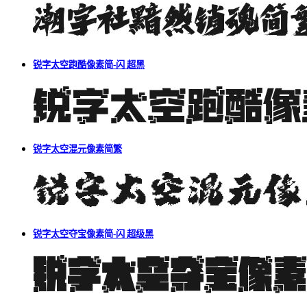
锐字太空跑酷像素简-闪 超黑
锐字太空混元像素简繁
锐字太空夺宝像素简-闪 超级黑