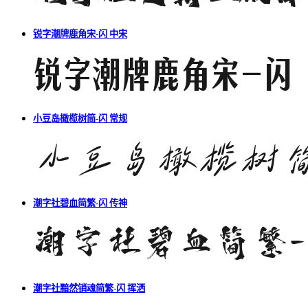
锐字潮牌鹿角宋-闪 中宋
小豆岛橄榄树简-闪 常规
潮字社碧血简繁-闪 传神
潮字社黯然销魂简繁-闪 挥洒