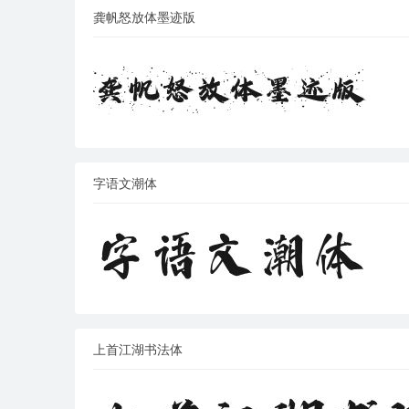
龚帆怒放体墨迹版
字语文潮体
上首江湖书法体