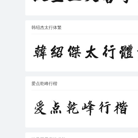
韩绍杰太行体繁
爱点乾峰行楷