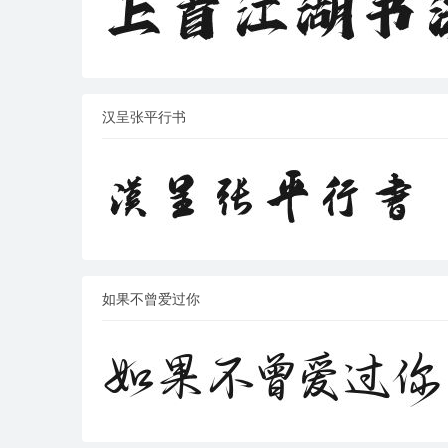
汉呈张平行书
如果不曾爱过你