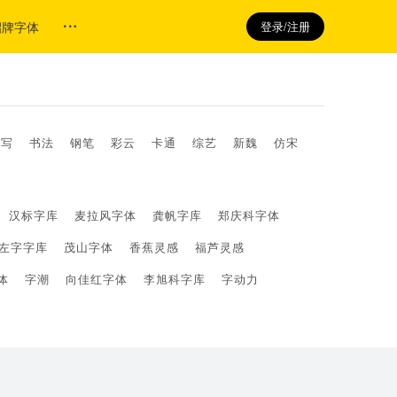
招牌字体
登录/注册
手写
书法
钢笔
彩云
卡通
综艺
新魏
仿宋
汉标字库
麦拉风字体
龚帆字库
郑庆科字体
左字字库
茂山字体
香蕉灵感
福芦灵感
体
字潮
向佳红字体
李旭科字库
字动力