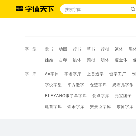
字型
隶书
幼圆
行书
草书
行楷
篆体
黑
娃娃
古印
姚体
颜楷
明体
瘦金体
字库
Aa字体
字语字库
上首造字
也字工厂
刘
字悦字型
平方造字
仓迹字库
奶布儿字作
ELEYANG饿了羊字库
爱点字库
元宝团子
建首字库
壹禾字库
安景臣字库
东篱字库