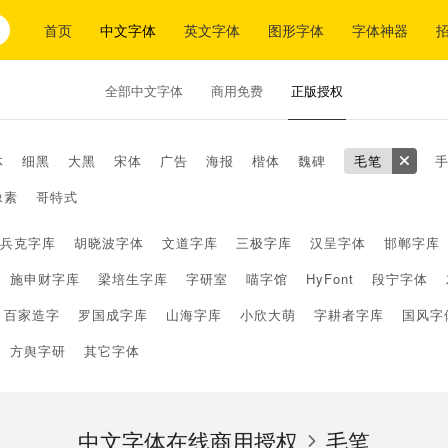
首页
中文字体
英文字体
图形字体
字体神器
全部中文字体
商用免费
正版授权
体
细黑
大黑
宋体
广告
海报
楷体
魏碑
毛笔
像素
哥特式
兵克字库
胡晓波字体
文道字库
三极字库
汉呈字体
邯郸字库
施申财字库
梁培生字库
字研室
喵字馆
HyFont
段宁字体
百家造字
罗国成字库
山海字库
小欣大萌
字耕者字库
国风字
方舆字研
其它字体
中文字体在线商用授权
毛笔