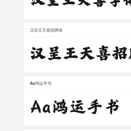
汉呈王天喜招牌体
Aa鸿运手书