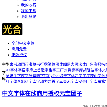
我的收藏
我的下载
退出登录
全部中文字体
商用免费
正版授权
字型
隶书
幼圆
行书
草书
行楷
篆体
黑体
细黑
大黑
宋体
广告
海报
楷
Aa字体
字语字库
上首造字
也字工厂
刘兵克字库
胡晓波字体
文
字
梁培生字库
字研室
喵字馆
HyFont
段宁字体
左字字库
茂山字体
库
红字体
李旭科字库
字动力
建首字库
壹禾字库
安景臣字库
东篱
中文字体在线商用授权
元宝团子
点击"本地下载"按