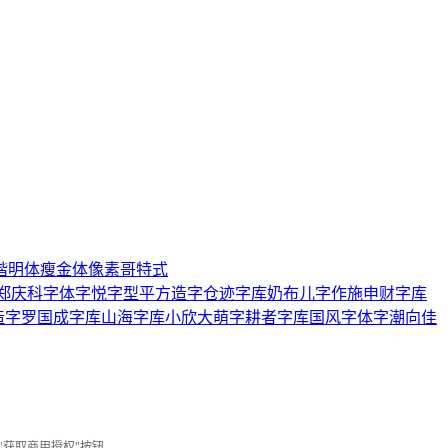
楷
明体
瘦金体
像素
哥特式
郑庆科字体
字悦字型
平方造字
仓迹字库
奶布儿字作
施申财字库
造字
罗国成字库
山海字库
小欣大萌
字耕者字库
国风字体
字潮
向佳
"获取商用授权"按钮