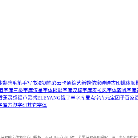
体
魏碑
毛笔
手写
书法
钢笔
彩云
卡通
综艺
新魏
仿宋
娃娃
古印
姚体
颜
道字库
三极字库
汉呈字体
邯郸字库
汉标字库
麦拉风字体
龚帆字库
香蕉灵感
福芦灵感
ELEYANG饿了羊字库
爱点字库
元宝团子
百家
字库
方舆字研
其它字体
钮获取的字体为非商用授权，不可用于商业用途。若要获取商用授权，请点击列表中的