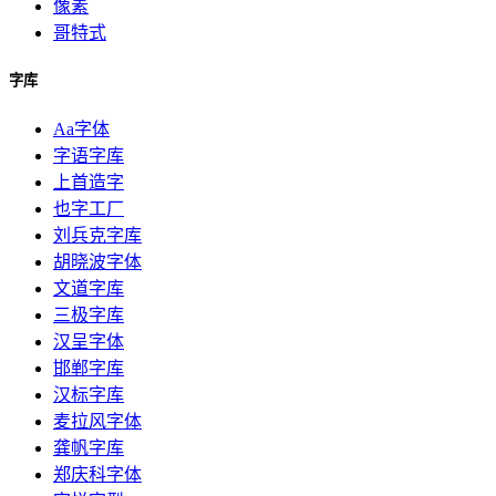
像素
哥特式
字库
Aa字体
字语字库
上首造字
也字工厂
刘兵克字库
胡晓波字体
文道字库
三极字库
汉呈字体
邯郸字库
汉标字库
麦拉风字体
龚帆字库
郑庆科字体