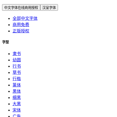
中文字体在线商用授权
汉呈字体
全部中文字体
商用免费
正版授权
字型
隶书
幼圆
行书
草书
行楷
篆体
黑体
细黑
大黑
宋体
广告