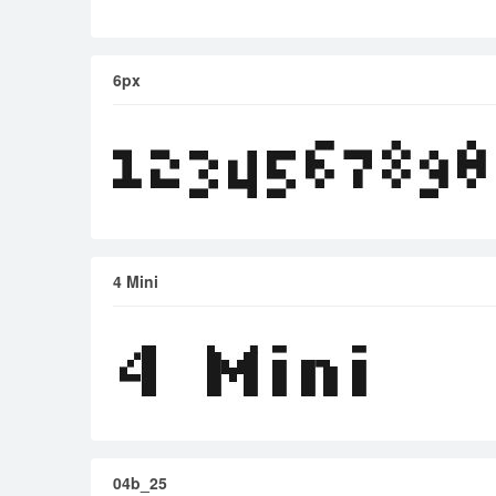
6px
4 Mini
04b_25