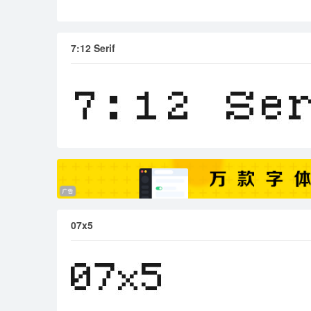
7:12 Serif
07x5