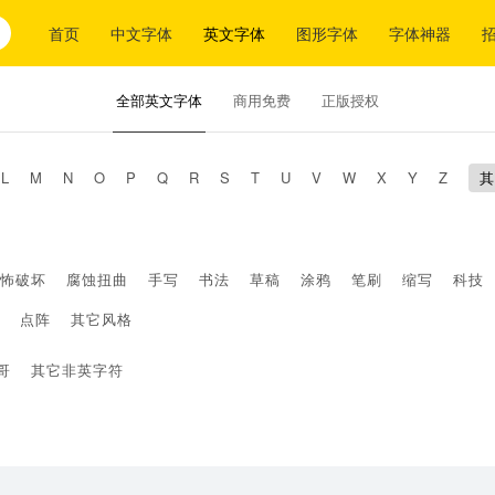
首页
中文字体
英文字体
图形字体
字体神器
全部英文字体
商用免费
正版授权
L
M
N
O
P
Q
R
S
T
U
V
W
X
Y
Z
其
怖破坏
腐蚀扭曲
手写
书法
草稿
涂鸦
笔刷
缩写
科技
点阵
其它风格
哥
其它非英字符