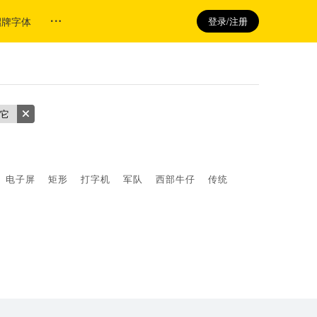
招牌字体
登录/注册
它
电子屏
矩形
打字机
军队
西部牛仔
传统