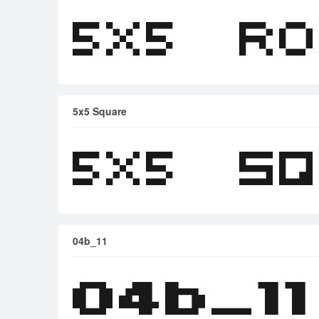
5x5 Square
04b_11