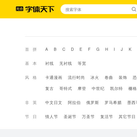
首拼
A
B
C
D
E
F
G
H
I
J
K
基本
衬线
无衬线
等宽
风格
卡通漫画
流行时尚
冰火
卷曲
装饰
恐
复古
哥特式
摩登
中世纪
凯尔特
栅格
非英
中文日文
阿拉伯
俄罗斯
罗马希腊
墨西
节日
情人节
圣诞节
万圣节
复活节
其它节日