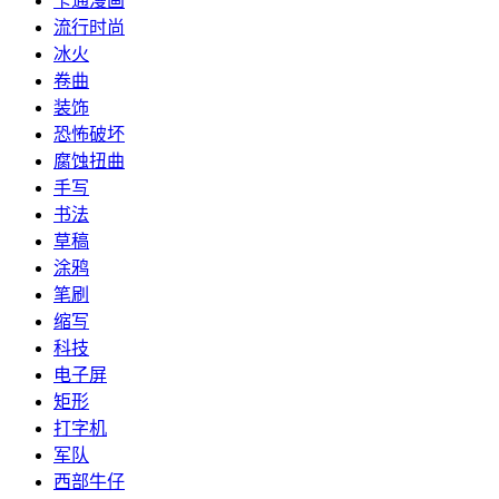
卡通漫画
流行时尚
冰火
卷曲
装饰
恐怖破坏
腐蚀扭曲
手写
书法
草稿
涂鸦
笔刷
缩写
科技
电子屏
矩形
打字机
军队
西部牛仔