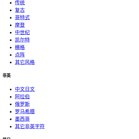
传统
复古
哥特式
摩登
中世纪
凯尔特
栅格
点阵
其它风格
非英
中文日文
阿拉伯
俄罗斯
罗马希腊
墨西哥
其它非英字符