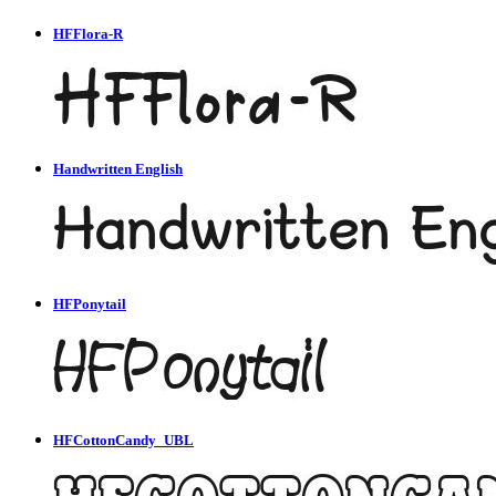
HFFlora-R
Handwritten English
HFPonytail
HFCottonCandy_UBL