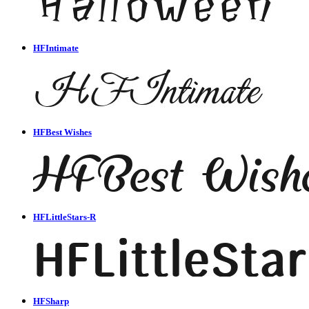
HFIntimate
HFBest Wishes
HFLittleStars-R
HFSharp