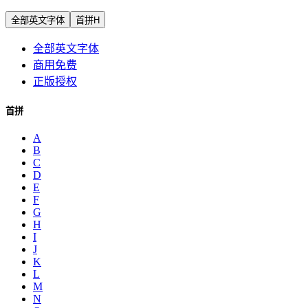
全部英文字体
首拼H
全部英文字体
商用免费
正版授权
首拼
A
B
C
D
E
F
G
H
I
J
K
L
M
N