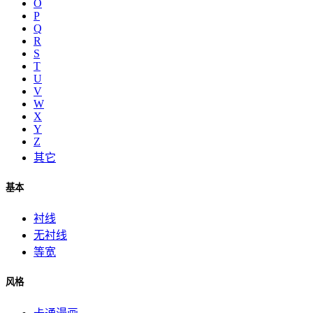
O
P
Q
R
S
T
U
V
W
X
Y
Z
其它
基本
衬线
无衬线
等宽
风格