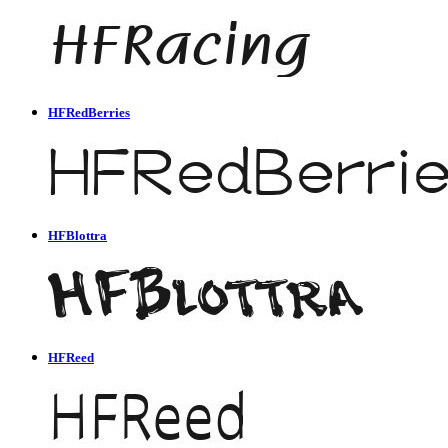
HFRedBerries
HFBlottra
HFReed