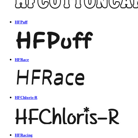
HFPuff
HFRace
HFChloris-R
HFRacing