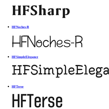
HFNoches-R
HFSimpleElegance
HFTerse