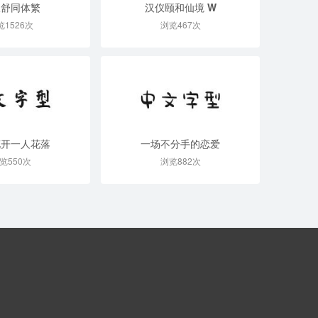
仪舒同体繁
汉仪颐和仙境 W
览1526次
浏览467次
花开一人花落
一场不分手的恋爱
览550次
浏览882次