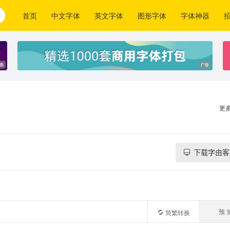
首页
中文字体
英文字体
图形字体
字体神器
更
Hea
B
下载字由客
Medi
Regu
Extrali
预 
简繁转换
Semib