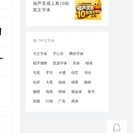
福芦灵感上新10款
英文字体
热门中文字体
方正字体
字心坊
腾祥字体
锐字潮牌
思源字体
宋体
楷体
毛笔
手写
卡通
综艺
书法
仿宋
大黑
娃娃
细黑
姚体
颜楷
海报
明体
瘦金体
隶书
幼圆
行楷
广告
黑体