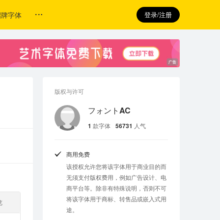
招牌字体
登录/注册
版权与许可
フォントAC
1
款字体
56731
人气
商用免费
该授权允许您将该字体用于商业目的而
无须支付版权费用，例如广告设计、电
商平台等。除非有特殊说明，否则不可
将该字体用于商标、转售品或嵌入式用
览
途。