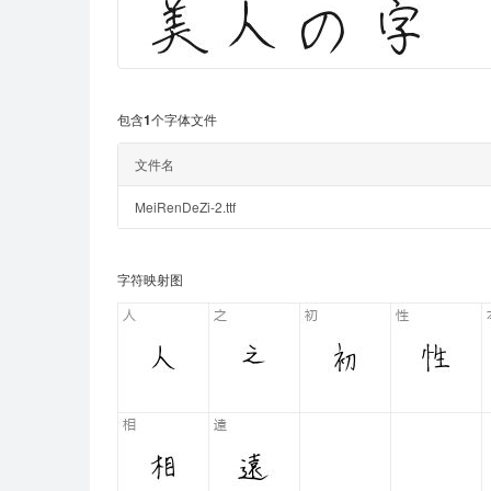
包含1个字体文件
文件名
MeiRenDeZi-2.ttf
字符映射图