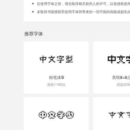
在使用字体之前，请先取得相关权利人的许可，以免侵权损
未取得书面授权而使用字体所带来的一切可能的风险或损失
推荐字体
粉笔体S
美咲8×8
浏览1193次
浏览225