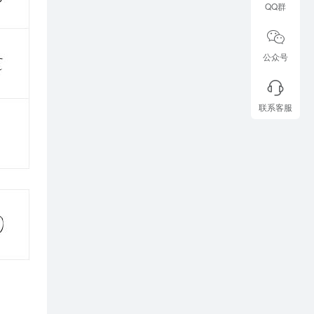
QQ群
公众号
联系客服