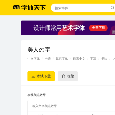
美人の字
中文字体
/
卡通
/
其它字体
/
日系中文
/
手写
/
书法
/
本地下载
收藏
在线预览效果