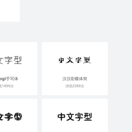
ogi手写体
汉仪彩蝶体简
览1899次
浏览2389次