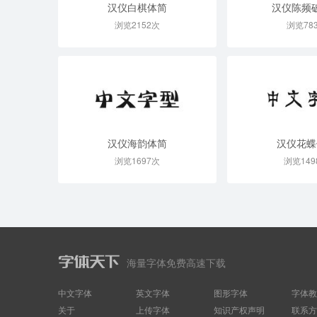
汉仪白棋体简
汉仪陈频
浏览2152次
浏览78
汉仪海韵体简
汉仪花蝶
浏览1697次
浏览149
海量字体免费高速下载
中文字体
英文字体
图形字体
字体教
关于
上传字体
知识产权声明
联系方