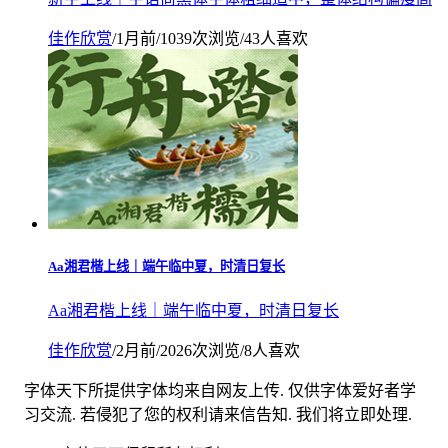
佳作欣赏
/
1月前
/
1039次浏览
/
43人喜欢
Aa湘君楷上线｜端午临中夏，时清日复长
Aa湘君楷上线｜端午临中夏，时清日复长
佳作欣赏
/
2月前
/
2026次浏览
/
8人喜欢
字体天下所提供字体均来自网友上传. 仅供字体爱好者学
习交流. 若侵犯了您的权利请来信告知. 我们将立即处理.