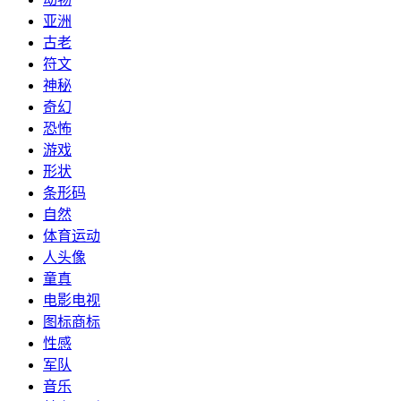
亚洲
古老
符文
神秘
奇幻
恐怖
游戏
形状
条形码
自然
体育运动
人头像
童真
电影电视
图标商标
性感
军队
音乐