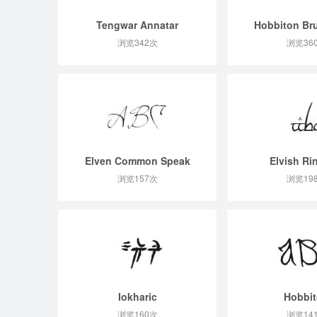
Tengwar Annatar
Hobbiton Br
浏览342次
浏览36
Elven Common Speak
Elvish Ri
浏览157次
浏览19
Iokharic
Hobbi
浏览160次
浏览14