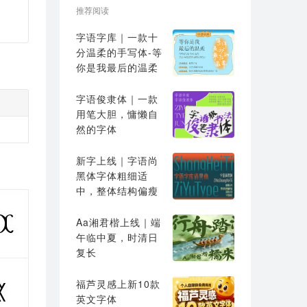
推荐阅读
字语字库｜一款十
分温柔的手写体-等
你是我最后的温柔
字语俊隶体｜一款
用笔大胆，慵懒自
然的字体
新字上线｜字语尚
黑体字体粗细适
中，整体结构偏瘦
高
Aa湘君楷上线｜端
午临中夏，时清日
复长
福芦灵感上新10款
英文字体