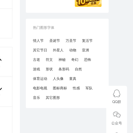
热门图形字体
情人节
圣诞节
万圣节
复活节
其它节日
外星人
动物
亚洲
古老
符文
神秘
奇幻
恐怖
游戏
形状
条形码
自然
体育运动
人头像
童真
电影电视
图标商标
性感
军队
音乐
其它图形
QQ群
公众号