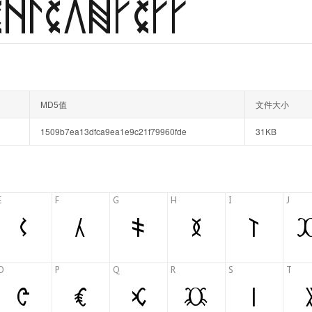
MD5值
文件大小
1509b7ea13dfca9ea1e9c21f79960fde
31KB