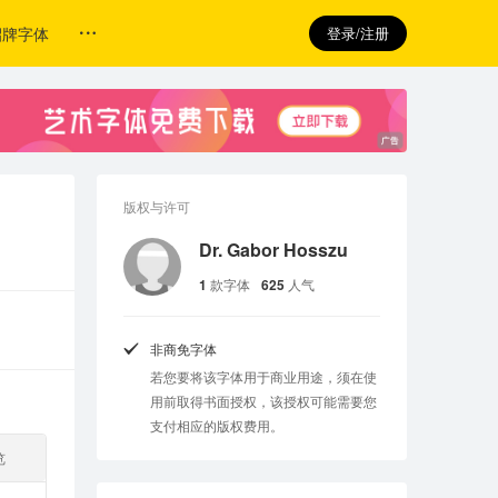
招牌字体
登录/注册
版权与许可
Dr. Gabor Hosszu
1
款字体
625
人气
非商免字体
若您要将该字体用于商业用途，须在使
用前取得书面授权，该授权可能需要您
支付相应的版权费用。
览