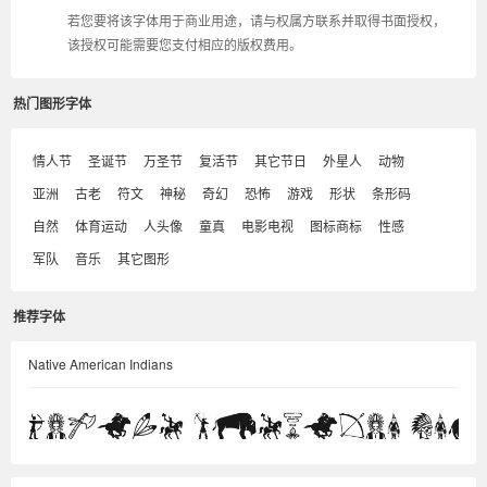
若您要将该字体用于商业用途，请与权属方联系并取得书面授权，
该授权可能需要您支付相应的版权费用。
热门图形字体
情人节
圣诞节
万圣节
复活节
其它节日
外星人
动物
亚洲
古老
符文
神秘
奇幻
恐怖
游戏
形状
条形码
自然
体育运动
人头像
童真
电影电视
图标商标
性感
军队
音乐
其它图形
推荐字体
Native American Indians