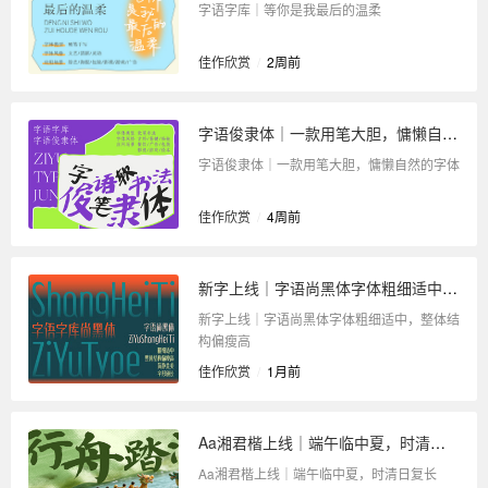
字语字库｜等你是我最后的温柔
佳作欣赏
/
2周前
字语俊隶体｜一款用笔大胆，慵懒自然的字体
字语俊隶体｜一款用笔大胆，慵懒自然的字体
佳作欣赏
/
4周前
新字上线｜字语尚黑体字体粗细适中，整体结构偏瘦高
新字上线｜字语尚黑体字体粗细适中，整体结
构偏瘦高
佳作欣赏
/
1月前
Aa湘君楷上线｜端午临中夏，时清日复长
Aa湘君楷上线｜端午临中夏，时清日复长