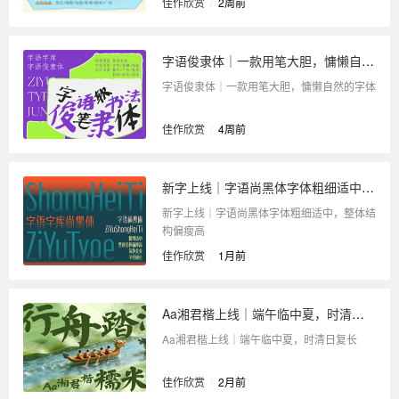
佳作欣赏
/
2周前
字语俊隶体｜一款用笔大胆，慵懒自然的字体
字语俊隶体｜一款用笔大胆，慵懒自然的字体
佳作欣赏
/
4周前
新字上线｜字语尚黑体字体粗细适中，整体结构偏瘦高
新字上线｜字语尚黑体字体粗细适中，整体结
构偏瘦高
佳作欣赏
/
1月前
Aa湘君楷上线｜端午临中夏，时清日复长
Aa湘君楷上线｜端午临中夏，时清日复长
佳作欣赏
/
2月前