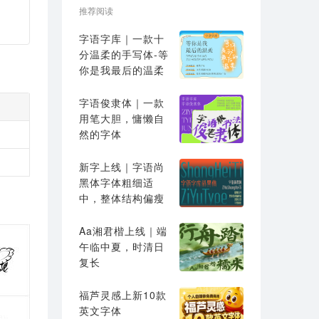
推荐阅读
字语字库｜一款十
分温柔的手写体-等
你是我最后的温柔
字语俊隶体｜一款
用笔大胆，慵懒自
然的字体
新字上线｜字语尚
黑体字体粗细适
中，整体结构偏瘦
高
Aa湘君楷上线｜端
午临中夏，时清日
复长
福芦灵感上新10款
英文字体