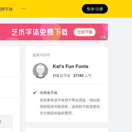
招牌字体
登录/注册
版权与许可
Kat's Fun Fonts
113
款字体
37183
人气
非商免字体
若您要将该字体用于商业用途，须在使
用前取得书面授权，该授权可能需要您
支付相应的版权费用。
览