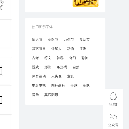
热门图形字体
情人节
圣诞节
万圣节
复活节
其它节日
外星人
动物
亚洲
古老
符文
神秘
奇幻
恐怖
游戏
形状
条形码
自然
体育运动
人头像
童真
电影电视
图标商标
性感
军队
音乐
其它图形
QQ群
公众号