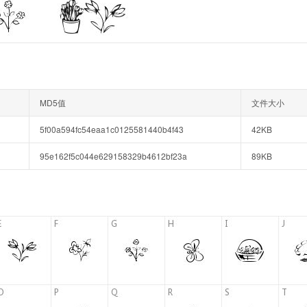
MD5值
文件大小
5f00a594fc54eaa1c0125581440b4f43
42KB
95e162f5c044e629158329b4612bf23a
89KB