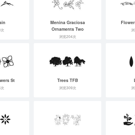
ain
Menina Graciosa
Flower
Ornaments Two
9次
浏
浏览204次
wers St
Trees TFB
8次
浏览309次
浏