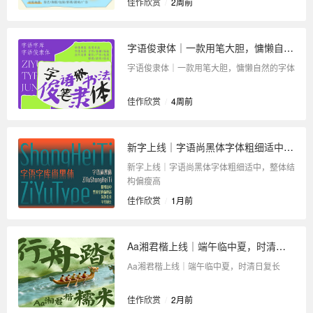
佳作欣赏
/
2周前
字语俊隶体｜一款用笔大胆，慵懒自然的字体
字语俊隶体｜一款用笔大胆，慵懒自然的字体
佳作欣赏
/
4周前
新字上线｜字语尚黑体字体粗细适中，整体结构偏瘦高
新字上线｜字语尚黑体字体粗细适中，整体结
构偏瘦高
佳作欣赏
/
1月前
Aa湘君楷上线｜端午临中夏，时清日复长
Aa湘君楷上线｜端午临中夏，时清日复长
佳作欣赏
/
2月前