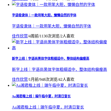
字语俊隶体｜一款用笔大胆，慵懒自然的字体
字语俊隶体｜一款用笔大胆，慵懒自然的字体
佳作欣赏
/
4周前
/
1130次浏览
/
2人喜欢
新字上线｜字语尚黑体字体粗细适中，整体结构偏瘦高
新字上线｜字语尚黑体字体粗细适中，整体结构偏瘦高
佳作欣赏
/
1月前
/
948次浏览
/
42人喜欢
Aa湘君楷上线｜端午临中夏，时清日复长
Aa湘君楷上线｜端午临中夏，时清日复长