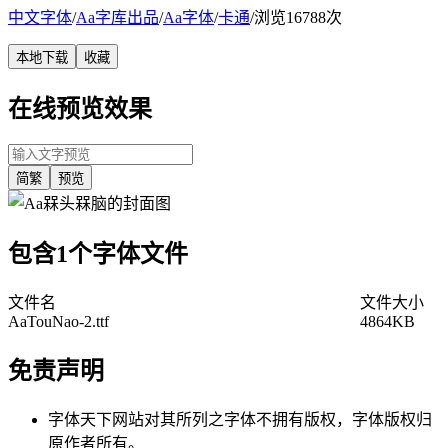
中文字体
/
Aa字库出品
/
Aa字体
/
卡通
/
浏览16788次
本地下载
收藏
在线预览效果
简繁
预览
包含1个字体文件
文件名
文件大小
AaTouNao-2.ttf
4864KB
免责声明
字体天下网站对其所列之字体不拥有版权，字体版权归
原作者所有。