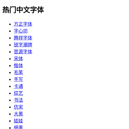
热门中文字体
方正字体
字心坊
腾祥字体
锐字潮牌
思源字体
宋体
楷体
毛笔
手写
卡通
综艺
书法
仿宋
大黑
娃娃
细黑