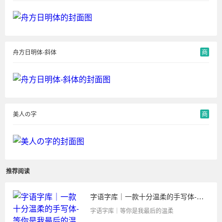
舟方日明体-斜体
商
美人の字
商
推荐阅读
字语字库｜一款十分温柔的手写体-等你是我最后的温柔
字语字库｜等你是我最后的温柔