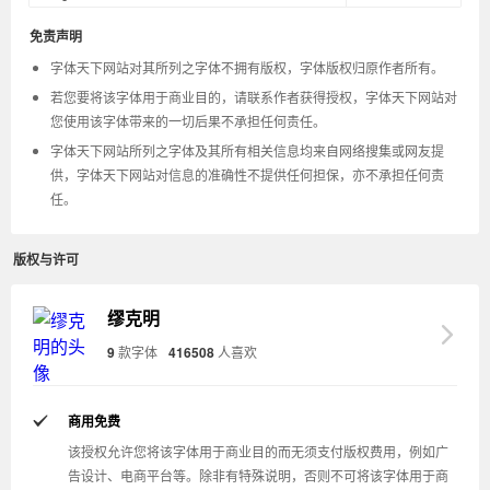
免责声明
字体天下网站对其所列之字体不拥有版权，字体版权归原作者所有。
若您要将该字体用于商业目的，请联系作者获得授权，字体天下网站对
您使用该字体带来的一切后果不承担任何责任。
字体天下网站所列之字体及其所有相关信息均来自网络搜集或网友提
供，字体天下网站对信息的准确性不提供任何担保，亦不承担任何责
任。
版权与许可
缪克明
9
款字体
416508
人喜欢
商用免费
该授权允许您将该字体用于商业目的而无须支付版权费用，例如广
告设计、电商平台等。除非有特殊说明，否则不可将该字体用于商