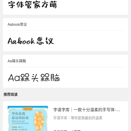
Aabook思议
Aa槑头槑脑
推荐阅读
字语字库｜一款十分温柔的手写体-等你是我最后的温柔
字语字库｜等你是我最后的温柔