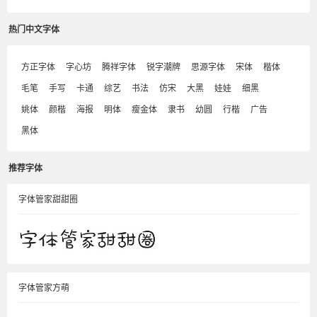
热门中文字体
方正字体
字心坊
腾祥字体
锐字潮牌
思源字体
宋体
楷体
毛笔
手写
卡通
综艺
书法
仿宋
大黑
娃娃
细黑
姚体
颜楷
海报
明体
瘦金体
隶书
幼圆
行楷
广告
黑体
推荐字体
字体管家甜甜圈
字体管家方萌