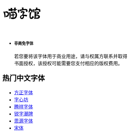
非商免字体
若您要将该字体用于商业用途，请与权属方联系并取得
书面授权，该授权可能需要您支付相应的版权费用。
热门中文字体
方正字体
字心坊
腾祥字体
锐字潮牌
思源字体
宋体