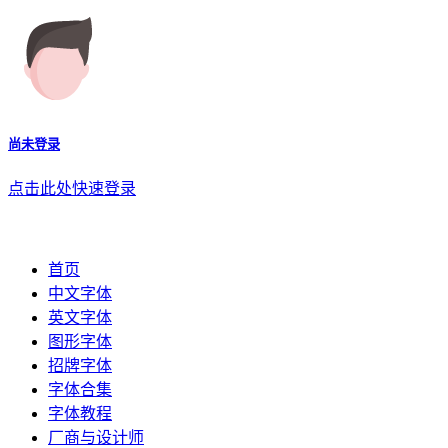
尚未登录
点击此处快速登录
首页
中文字体
英文字体
图形字体
招牌字体
字体合集
字体教程
厂商与设计师