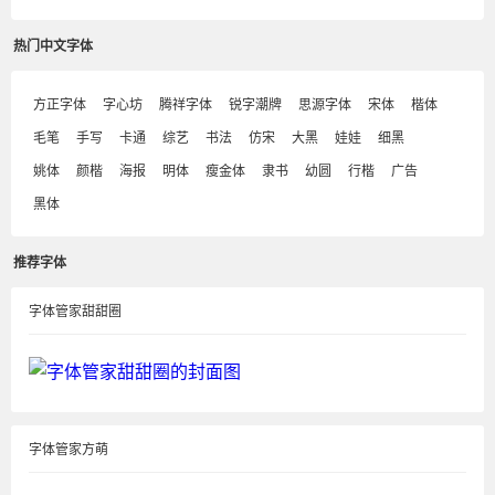
热门中文字体
方正字体
字心坊
腾祥字体
锐字潮牌
思源字体
宋体
楷体
毛笔
手写
卡通
综艺
书法
仿宋
大黑
娃娃
细黑
姚体
颜楷
海报
明体
瘦金体
隶书
幼圆
行楷
广告
黑体
推荐字体
字体管家甜甜圈
字体管家方萌