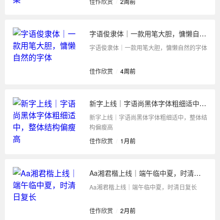
佳作欣赏
/
2周前
字语俊隶体｜一款用笔大胆，慵懒自然的字体
字语俊隶体｜一款用笔大胆，慵懒自然的字体
佳作欣赏
/
4周前
新字上线｜字语尚黑体字体粗细适中，整体结构偏瘦高
新字上线｜字语尚黑体字体粗细适中，整体结
构偏瘦高
佳作欣赏
/
1月前
Aa湘君楷上线｜端午临中夏，时清日复长
Aa湘君楷上线｜端午临中夏，时清日复长
佳作欣赏
/
2月前