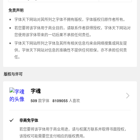
免责声明
字体天下网站对其所列之字体不拥有版权，字体版权归原作者所有。
若您要将该字体用于商业目的，请联系作者获得授权，字体天下网站对
您使用该字体带来的一切后果不承担任何责任。
字体天下网站所列之字体及其所有相关信息均来自网络搜集或网友提
供，字体天下网站对信息的准确性不提供任何担保，亦不承担任何责
任。
版权与许可
字魂
509
款字体
8109055
人喜欢
非商免字体
若您要将该字体用于商业用途，请与权属方联系并取得书面授权，
该授权可能需要您支付相应的版权费用。