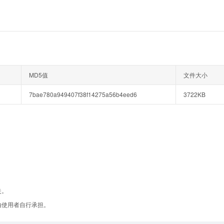
MD5值
文件大小
7bae780a949407f38f14275a56b4eed6
3722KB
失。
由使用者自行承担。