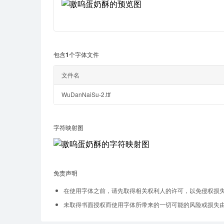
包含1个字体文件
文件名
WuDanNaiSu-2.ttf
字符映射图
免责声明
在使用字体之前，请先取得相关权利人的许可，以免侵权损
未取得书面授权而使用字体所带来的一切可能的风险或损失