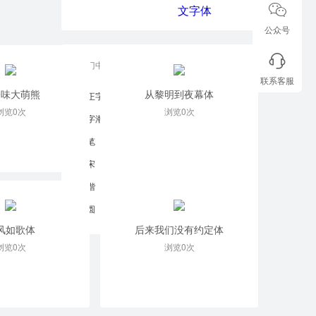
公众号
热门中文字体
联系客服
子味大萌熊
从黎明到夜幕体
方正字体
字心坊
腾祥字体
浏览0次
浏览0次
锐字潮牌
思源字体
宋体
楷体
毛笔
手写
卡通
综艺
书法
仿宋
大黑
娃娃
细黑
姚体
颜楷
海报
明体
瘦金体
隶书
幼圆
行楷
广告
黑体
风如歌体
后来我们没有约定体
浏览0次
浏览0次