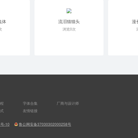
鬼体
流泪猫猫头
漫
次
浏览0次
程
字体合集
厂商与设计师
式
友情链接
8号-10
鲁公网安备37030302000258号