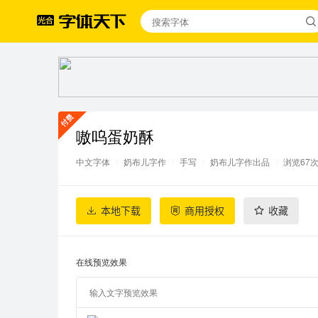
嗷呜蛋奶酥
中文字体
/
奶布儿字作
/
手写
/
奶布儿字作出品
/
浏览67
本地下载
商用授权
收藏
在线预览效果