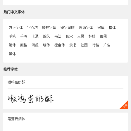
热门中文字体
方正字体
字心坊
腾祥字体
锐字潮牌
思源字体
宋体
楷体
毛笔
手写
卡通
综艺
书法
仿宋
大黑
娃娃
细黑
姚体
颜楷
海报
明体
瘦金体
隶书
幼圆
行楷
广告
黑体
推荐字体
嗷呜蛋奶酥
笔落云烟体