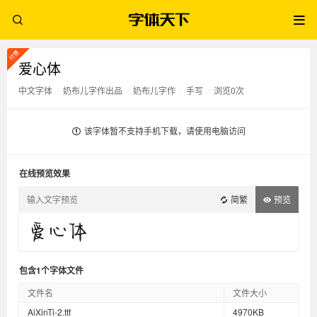
爱心体
中文字体
/
奶布儿字作出品
/
奶布儿字作
/
手写
/
浏览0次
该字体暂不支持手机下载，请使用电脑访问
在线预览效果
简繁
预览
包含1个字体文件
文件名
文件大小
AiXinTi-2.ttf
4970KB