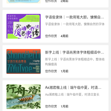
佳作欣赏
/
2周前
字语俊隶体｜一款用笔大胆，慵懒自然的字体
字语俊隶体｜一款用笔大胆，慵懒自然的字体
佳作欣赏
/
4周前
新字上线｜字语尚黑体字体粗细适中，整体结构偏瘦高
新字上线｜字语尚黑体字体粗细适中，整体结
构偏瘦高
佳作欣赏
/
1月前
Aa湘君楷上线｜端午临中夏，时清日复长
Aa湘君楷上线｜端午临中夏，时清日复长
佳作欣赏
/
1月前