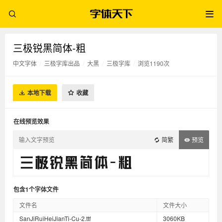
三极锐黑简体-粗
中文字体
/
三极字库出品
/
大黑
/
三极字库
/
浏览1190次
本地下载
收藏
在线预览效果
简繁
预览
包含1个字体文件
文件名
文件大小
SanJiRuiHeiJianTi-Cu-2.ttf
3060KB