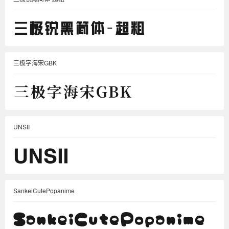
三极字海宋GBK
UNSII
SankeiCutePopanime