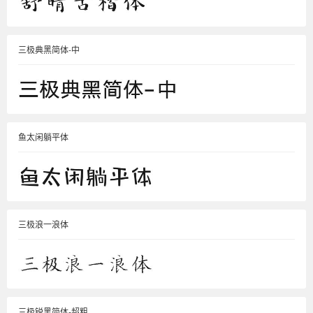
三极典黑简体-中
鱼太闲躺平体
三极浪一浪体
三极锐黑简体-超粗