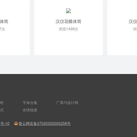
体简
汉仪花蝶体简
汉
7次
浏览1498次
浏
程
字体合集
厂商与设计师
式
友情链接
8号-10
鲁公网安备37030302000258号