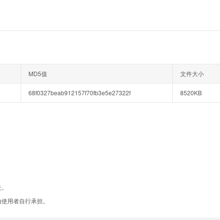
MD5值
文件大小
68f0327beab912157f70fb3e5e27322f
8520KB
失。
由使用者自行承担。