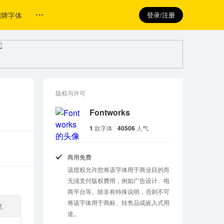
招牌字体
登录/注册
版权与许可
Fontworks
1
款字体
40506
人气
商用免费
该授权允许您将该字体用于商业目的而
无须支付版权费用，例如广告设计、电
商平台等。除非有特殊说明，否则不可
将该字体用于商标、转售品或嵌入式用
览
途。