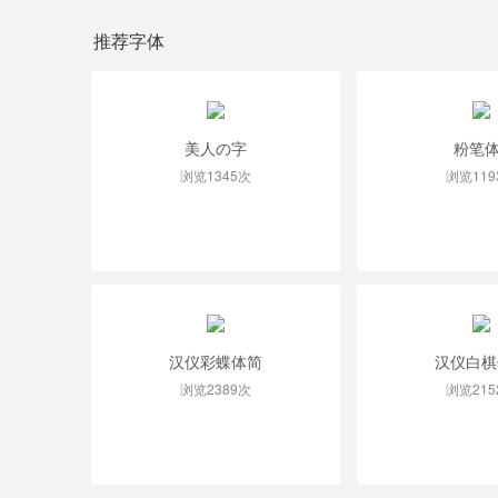
推荐字体
美人の字
粉笔体
浏览1345次
浏览119
汉仪彩蝶体简
汉仪白棋
浏览2389次
浏览215