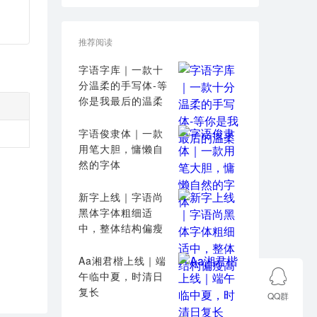
推荐阅读
字语字库｜一款十
分温柔的手写体-等
你是我最后的温柔
字语俊隶体｜一款
用笔大胆，慵懒自
然的字体
新字上线｜字语尚
黑体字体粗细适
中，整体结构偏瘦
高
Aa湘君楷上线｜端
午临中夏，时清日
复长
QQ群