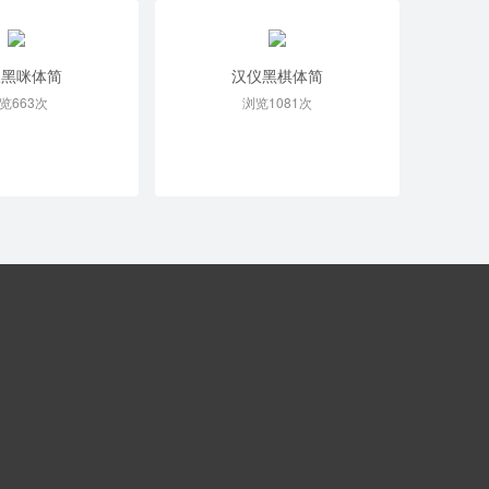
仪黑咪体简
汉仪黑棋体简
览663次
浏览1081次