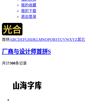
我的收藏
我的下载
退出登录
首拼
A
B
C
D
E
F
G
H
I
J
K
L
M
N
O
P
Q
R
S
T
U
V
W
X
Y
Z
其它
厂商与设计师
首拼S
共计
508
条记录