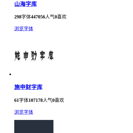
山海字库
298
字体
447056
人气
0
喜欢
浏览字体
施申财字库
61
字体
107178
人气
0
喜欢
浏览字体