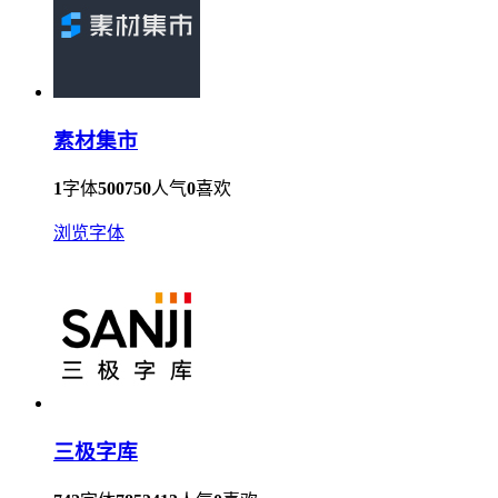
素材集市
1
字体
500750
人气
0
喜欢
浏览字体
三极字库