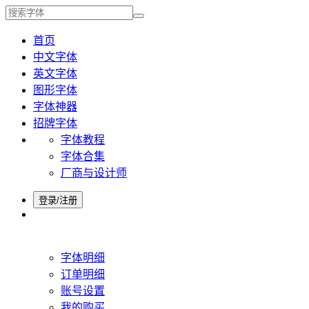
首页
中文字体
英文字体
图形字体
字体神器
招牌字体
字体教程
字体合集
厂商与设计师
登录/注册
字体明细
订单明细
账号设置
我的购买