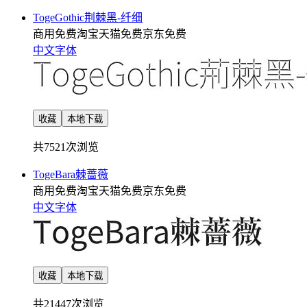
TogeGothic荆棘黑-纤细
商用免费
淘宝天猫免费
京东免费
中文字体
收藏
本地下载
共7521次浏览
TogeBara棘蔷薇
商用免费
淘宝天猫免费
京东免费
中文字体
收藏
本地下载
共21447次浏览