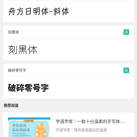
刻黑体
商
破碎零号字
商
推荐阅读
字语字库｜一款十分温柔的手写体-等你是我最后的温柔
字语字库｜等你是我最后的温柔