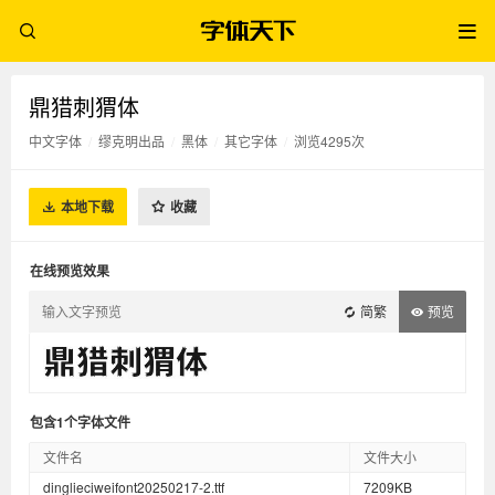
鼎猎刺猬体
中文字体
/
缪克明出品
/
黑体
/
其它字体
/
浏览4295次
本地下载
收藏
在线预览效果
简繁
预览
包含1个字体文件
文件名
文件大小
dinglieciweifont20250217-2.ttf
7209KB