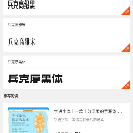
兵克高雅宋
兵克厚黑体
推荐阅读
字语字库｜一款十分温柔的手写体-等你是我最后的温柔
字语字库｜等你是我最后的温柔