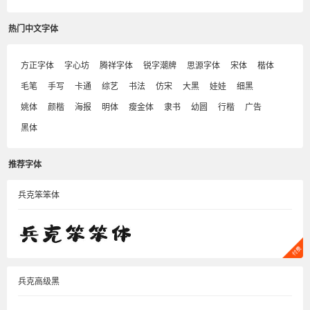
热门中文字体
方正字体
字心坊
腾祥字体
锐字潮牌
思源字体
宋体
楷体
毛笔
手写
卡通
综艺
书法
仿宋
大黑
娃娃
细黑
姚体
颜楷
海报
明体
瘦金体
隶书
幼圆
行楷
广告
黑体
推荐字体
兵克笨笨体
兵克高级黑