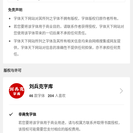
免责声明
字体天下网站对其所列之字体不拥有版权，字体版权归原作者所有。
若您要将该字体用于商业目的，请联系作者获得授权，字体天下网站对
您使用该字体带来的一切后果不承担任何责任。
字体天下网站所列之字体及其所有相关信息均来自网络搜集或网友提
供，字体天下网站对信息的准确性不提供任何担保，亦不承担任何责
任。
版权与许可
刘兵克字库
46
款字体
204
人喜欢
非商免字体
若您要将该字体用于商业用途，请与权属方联系并取得书面授权，
该授权可能需要您支付相应的版权费用。