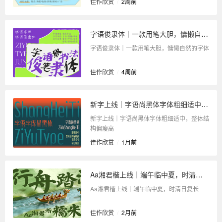
佳作欣赏
/
2周前
字语俊隶体｜一款用笔大胆，慵懒自然的字体
字语俊隶体｜一款用笔大胆，慵懒自然的字体
佳作欣赏
/
4周前
新字上线｜字语尚黑体字体粗细适中，整体结构偏瘦高
新字上线｜字语尚黑体字体粗细适中，整体结
构偏瘦高
佳作欣赏
/
1月前
Aa湘君楷上线｜端午临中夏，时清日复长
Aa湘君楷上线｜端午临中夏，时清日复长
佳作欣赏
/
2月前