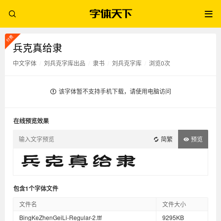
兵克真给隶
中文字体
/
刘兵克字库出品
/
隶书
/
刘兵克字库
/
浏览0次
该字体暂不支持手机下载，请使用电脑访问
在线预览效果
简繁
预览
包含1个字体文件
文件名
文件大小
BingKeZhenGeiLi-Regular-2.ttf
9295KB