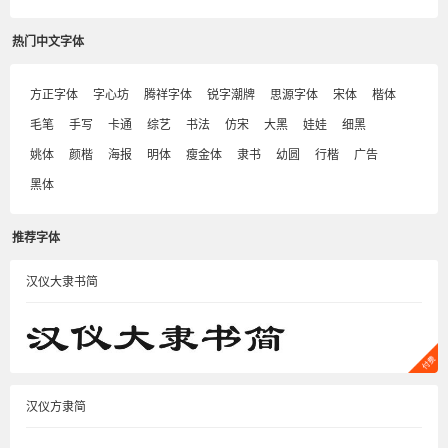
热门中文字体
方正字体
字心坊
腾祥字体
锐字潮牌
思源字体
宋体
楷体
毛笔
手写
卡通
综艺
书法
仿宋
大黑
娃娃
细黑
姚体
颜楷
海报
明体
瘦金体
隶书
幼圆
行楷
广告
黑体
推荐字体
汉仪大隶书简
汉仪方隶简