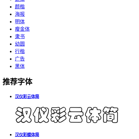
颜楷
海报
明体
瘦金体
隶书
幼圆
行楷
广告
黑体
推荐字体
汉仪彩云体简
汉仪彩蝶体简