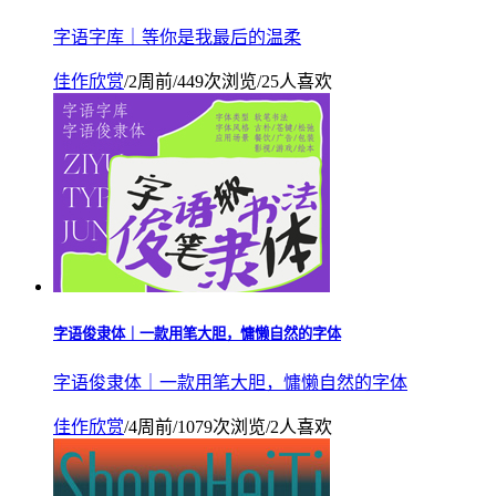
字语字库｜等你是我最后的温柔
佳作欣赏
/
2周前
/
449次浏览
/
25人喜欢
字语俊隶体｜一款用笔大胆，慵懒自然的字体
字语俊隶体｜一款用笔大胆，慵懒自然的字体
佳作欣赏
/
4周前
/
1079次浏览
/
2人喜欢