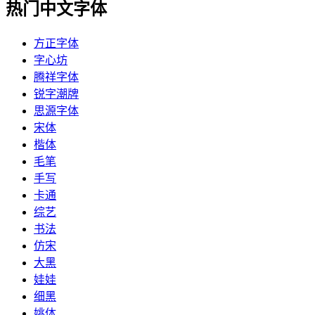
热门中文字体
方正字体
字心坊
腾祥字体
锐字潮牌
思源字体
宋体
楷体
毛笔
手写
卡通
综艺
书法
仿宋
大黑
娃娃
细黑
姚体