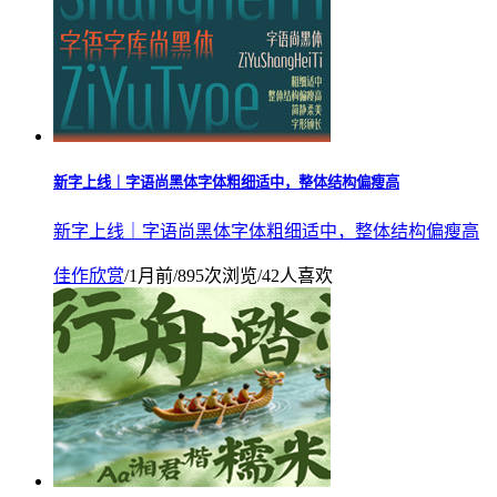
新字上线｜字语尚黑体字体粗细适中，整体结构偏瘦高
新字上线｜字语尚黑体字体粗细适中，整体结构偏瘦高
佳作欣赏
/
1月前
/
895次浏览
/
42人喜欢