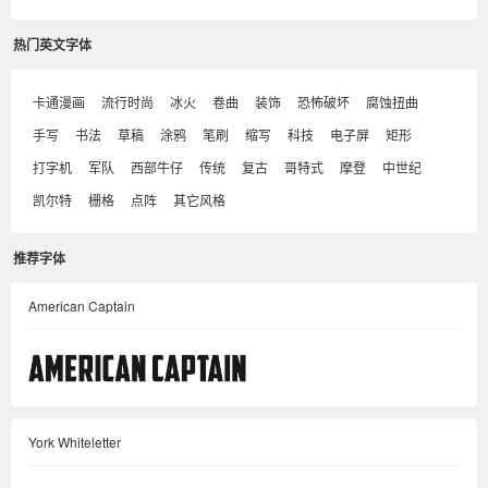
热门英文字体
卡通漫画
流行时尚
冰火
卷曲
装饰
恐怖破坏
腐蚀扭曲
手写
书法
草稿
涂鸦
笔刷
缩写
科技
电子屏
矩形
打字机
军队
西部牛仔
传统
复古
哥特式
摩登
中世纪
凯尔特
栅格
点阵
其它风格
推荐字体
American Captain
York Whiteletter