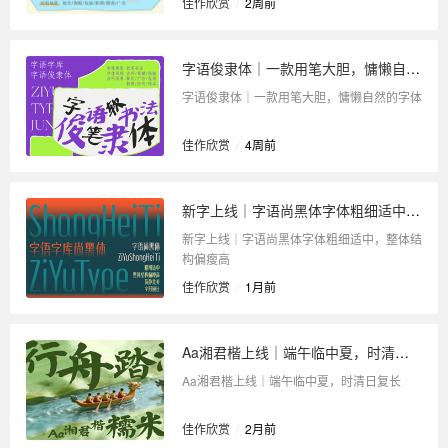
佳作欣赏
/
2周前
字语俊隶体｜一款用笔大胆，慵懒自然的字体
字语俊隶体｜一款用笔大胆，慵懒自然的字体
佳作欣赏
/
4周前
新字上线｜字语尚黑体字体粗细适中，整体结构偏瘦高
新字上线｜字语尚黑体字体粗细适中，整体结
构偏瘦高
佳作欣赏
/
1月前
Aa湘君楷上线｜端午临中夏，时清日复长
Aa湘君楷上线｜端午临中夏，时清日复长
佳作欣赏
/
2月前